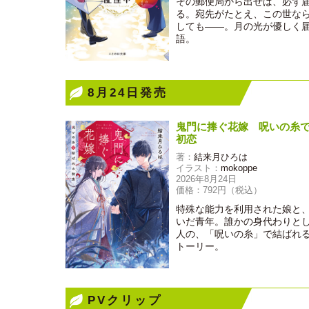
その郵便局から出せば、必ず
る。宛先がたとえ、この世な
しても――。月の光が優しく
語。
8月24日発売
鬼門に捧ぐ花嫁 呪いの糸
初恋
著：
結来月ひろは
イラスト：
mokoppe
2026年8月24日
価格：792円（税込）
特殊な能力を利用された娘と
いだ青年。誰かの身代わりと
人の、「呪いの糸」で結ばれ
トーリー。
PVクリップ