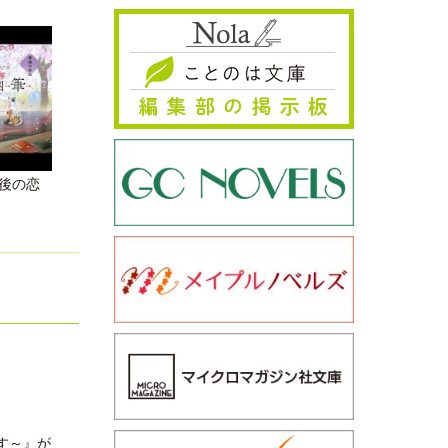
後の恋
す～』が