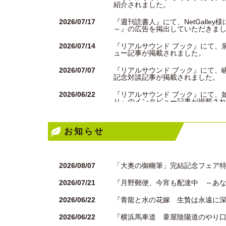
紹介されました。
2026/07/17
『週刊読書人』にて、NetGall
～』の広告を掲出していただきま
2026/07/14
『リアルサウンド ブック』にて、
ュー記事が掲載されました。
2026/07/07
『リアルサウンド ブック』にて、
記念対談記事が掲載されました。
2026/06/22
『リアルサウンド ブック』にて、
り』のインタビュー記事が掲載さ
2206/06/02
『リアルサウンド ブック』にて、
していただきました。
お知らせ
2026/06/01
全国47都道府県を代表する本が一
和』が東京都の代表として選出さ
2026/08/07
「大奥の御幽筆」完結記念フェア
2026/05/29
『リアルサウンド ブック』にて、
2026/07/21
『月野郵便、今宵も配達中 ～あ
2026/05/13
中日新聞様の朝刊にて、『おまわり
2026/06/22
『青龍と水の花嫁 生贄は永遠に
2026/04/21
『リアルサウンド ブック』にて、
た。
2026/06/22
『横浜馬車道 葦屋陰陽道のやり
2026/04/20
『リアルサウンド ブック』にて、