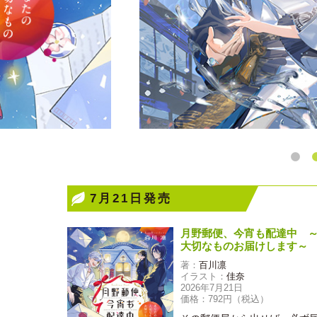
7月21日発売
月野郵便、今宵も配達中 
大切なものお届けします～
著：
百川凛
イラスト：
佳奈
2026年7月21日
価格：792円（税込）