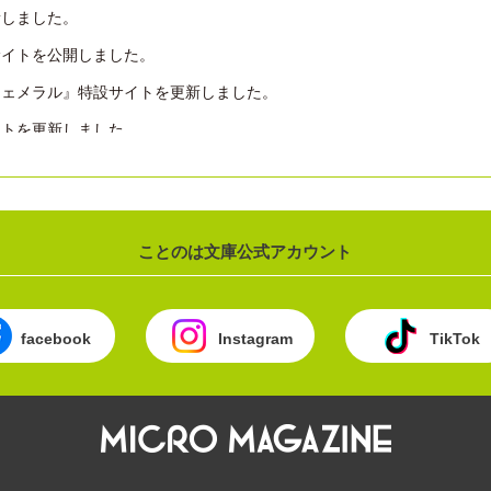
新しました。
水縞しま先生『じんわり深夜の洋食店 お見合い夫婦のおしながき』イン
サイトを公開しました。
フェメラル』特設サイトを更新しました。
ゆうこ先生『じんわり深夜の洋食店 お見合い夫婦のおしながき』装画イ
イトを更新しました。
和菓子職人・土屋タダヒロさんに、いのうええい先生『花も団子も 春呼
を更新しました。
ました。
夫婦のおしながき』特設サイトを公開しました。
菊川あすか先生『大奥の御幽筆 ～偽りの闇と真の燈火～』を紹介いただ
アを公開しました。
ことのは文庫公式アカウント
館」にて、歌峰由子先生『陰陽師と天狗眼』シリーズが3位にランクイン！
新しました。
藤野ふじの先生 × 佐鳥理先生の対談記事が掲載されました。
良の町』特設サイトを公開しました。
金子ユミ先生『浅草楼閣十三階 山姥の愚痴庵』のインタビュー記事が掲
facebook
Instagram
TikTok
』特設サイトを公開しました。
コーナーに、金子ユミ先生『浅草楼閣十三階 山姥の愚痴庵』が掲載さ
の町のふしぎな日常』7刷決定しました。
祥寺・シェア型書店の小さな謎』特設サイトを公開しました。
心理カウンセラー・中元日芽香さんに、柑実ナコ先生『親愛なるカンパ
介していただきました。
アを公開しました。