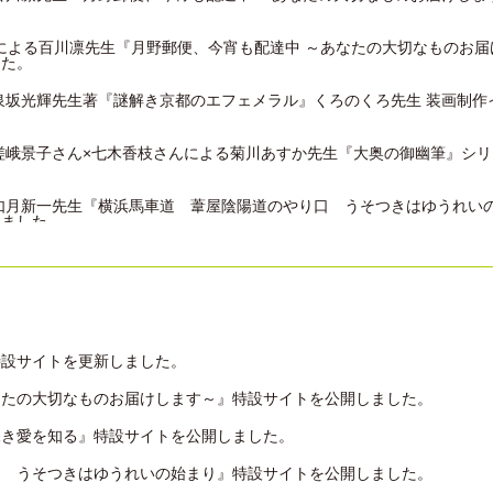
ey様による百川凛先生『月野郵便、今宵も配達中 ～あなたの大切なものお
した。
泉坂光輝先生著『謎解き京都のエフェメラル』くろのくろ先生 装画制作
嵯峨景子さん×七木香枝さんによる菊川あすか先生『大奥の御幽筆』シ
如月新一先生『横浜馬車道 葦屋陰陽道のやり口 うそつきはゆうれい
れました
にゃんこスター・アンゴラ村長さんに、佐鳥理先生『書棚の本と猫日和
同に会し、日本一を競うトーナメント戦「本の甲子園」に、『書棚の本
れました。
特設サイトを更新しました。
和泉はる先生『生まれ変わるなら犬か猫』が紹介されました。
なたの大切なものお届けします～』特設サイトを公開しました。
さんと招き猫』静岡県 書店スタンプラリー施策についてご紹介頂きま
深き愛を知る』特設サイトを公開しました。
植原翠先生『おまわりさんと招き猫 月夜にはねる白ウサギ』が紹介さ
口 うそつきはゆうれいの始まり』特設サイトを公開しました。
泉坂光輝先生『神宮道西入ル 謎解き京都のエフェメラル 春立つ霞の恋