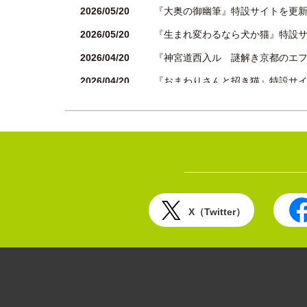
介されました。
2026/05/20
『大奥の御幽筆』特設サイトを更
2026/03/06
『リアルサウンド ブック』にて、
2026/05/20
『生まれ変わるなら犬か猫』特設
記事が掲載されました。
2026/04/20
『神宮道西入ル 謎解き京都のエ
2026/02/27
『リアルサウンド ブック』にて、
ー記事が掲載されました。
2026/04/20
『おまわりさんと招き猫』特設サ
2026/02/26
『リアルサウンド ブック』にて、
2026/03/19
『書棚の本と猫日和』特設サイト
と奈良の町』を紹介していただき
2026/02/20
『じんわり深夜の洋食店 お見合い
2026/02/05
『リアルサウンド ブック』にて、
た。
2026/01/23
ことのは文庫 ねこの日 肉球フェ
2025/12/23
「広島本大賞 in 三次市立図書
2026/01/20
『大奥の御幽筆』特設サイトを更
2025/12/13
『リアルサウンド ブック』にて、
2025/12/22
『花も団子も 春呼ぶ和菓子と奈
2025/12/03
『リアルサウンド ブック』にて、
X（Twitter）
した
2025/11/20
『浅草楼閣十三階 山姥の愚痴庵
2025/11/13
「ミリカ11月号」ブックレビュー
2025/10/31
『おまわりさんと招き猫 あやかし
た。
2025/10/20
『待ち合わせは〈本の庭〉で 吉
2025/10/30
『リアルサウンド ブック』にて、
ル あなたに花を贈る理由』を紹
2025/10/03
ことのは文庫 秋の夜長の読書フェ