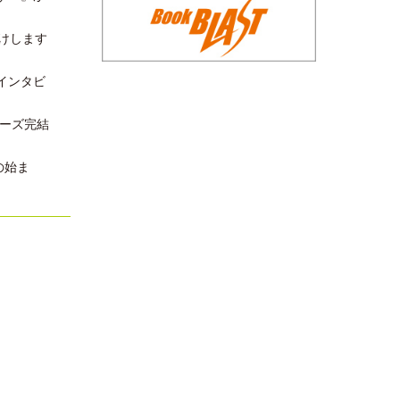
届けします
インタビ
リーズ完結
の始ま
』を紹介
と猫日
した。
れまし
心』が紹