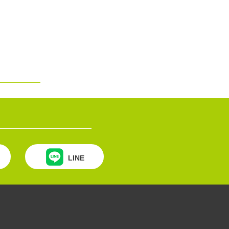
タビュー
ンタビュ
ぶ和菓子
きまし
載されま
LINE
れまし
ニュー