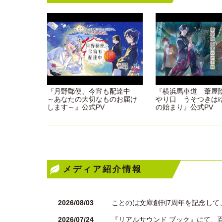
『月野郵便、今宵も配達中
『横浜馬車道 葦屋
～あなたの大切なものお届け
やり口 うそつきは
します～』公式PV
の始まり』公式PV
メディア紹介情報
2026/08/03
ことのは文庫創刊7周年を記念して
2026/07/24
『リアルサウンド ブック』にて、