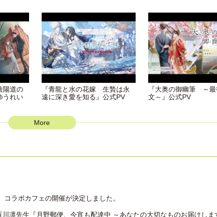
陰陽道の
『青龍と水の花嫁 生贄は永
『大奥の御幽筆 ～最
ゆうれい
遠に深き愛を知る』公式PV
文～』公式PV
More
、コラボカフェの開催が決定しました。
百川凛先生『月野郵便、今宵も配達中 ～あなたの大切なものお届けしま