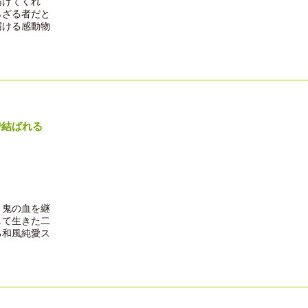
届けてくれ
らざる者だと
届ける感動物
で結ばれる
、鬼の血を継
して生きた二
る和風純愛ス