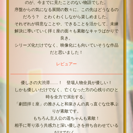
のが、今までに見たことのない物語でした。
序盤からの気になる展開の数々に、この先はどうなるの
だろう？ とわくわくしながら楽しめました。
それぞれが得意なことや、できることを活かして、未練
解決に導いていく拝ミ座の面々も素敵なキャラばかりで
良き。
シリーズ化だけでなく、映像化にも向いていそうな作品
だと思いました！
レビュアー
優しさの大渋滞……！ 登場人物全員が優しい！
しかも優しいだけでなく、亡くなった方の心残りのひと
時を全力で演出する、
「劇団拝ミ座」の雅さんと和泉さんの真っ直ぐな仕事ぶ
りが素敵です。
もちろん主人公の遥ちゃんも素敵！
相手に寄り添う共感力と深い優しさを持ち合わせている
だけでなく、