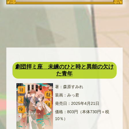
劇団拝ミ座 未練のひと時と異能の欠け
た青年
著：森原すみれ
装画：みっ君
発売日：2025年4月21日
価格：803円（本体730円＋税
10％）