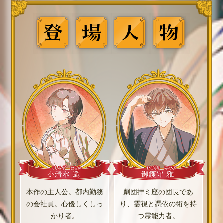
本作の主人公。都内勤務
劇団拝ミ座の団長であ
の会社員。心優しくしっ
り、霊視と憑依の術を持
かり者。
つ霊能力者。