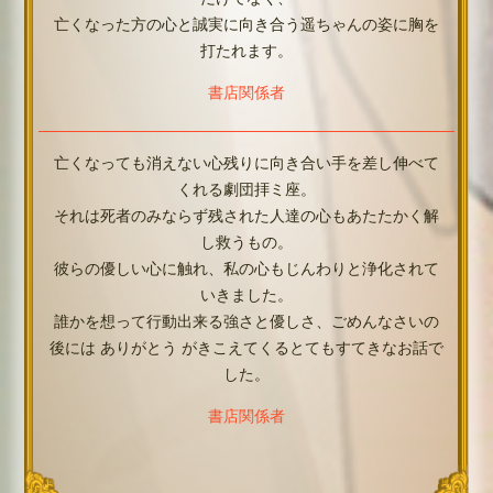
亡くなった方の心と誠実に向き合う遥ちゃんの姿に胸を
打たれます。
書店関係者
亡くなっても消えない心残りに向き合い手を差し伸べて
くれる劇団拝ミ座。
それは死者のみならず残された人達の心もあたたかく解
し救うもの。
彼らの優しい心に触れ、私の心もじんわりと浄化されて
いきました。
誰かを想って行動出来る強さと優しさ、ごめんなさいの
後には ありがとう がきこえてくるとてもすてきなお話で
した。
書店関係者