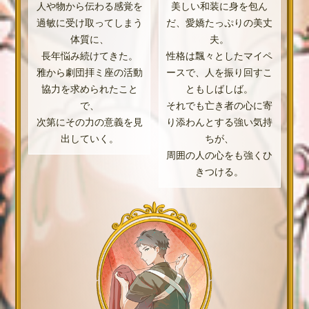
人や物から伝わる感覚を
美しい和装に身を包ん
過敏に受け取ってしまう
だ、愛嬌たっぷりの美丈
体質に、
夫。
長年悩み続けてきた。
性格は飄々としたマイペ
雅から劇団拝ミ座の活動
ースで、人を振り回すこ
協力を求められたこと
ともしばしば。
で、
それでも亡き者の心に寄
次第にその力の意義を見
り添わんとする強い気持
出していく。
ちが、
周囲の人の心をも強くひ
きつける。