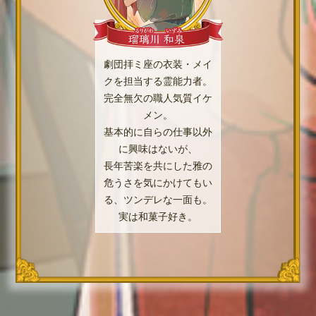
劇団拝ミ座の衣装・メイ
クを担当する霊能力者。
完全無欠の職人気質イケ
メン。
基本的に自らの仕事以外
に興味はないが、
長年苦楽を共にした雅の
危うさを気にかけてもい
る、ツンデレな一面も。
実は和菓子好き。