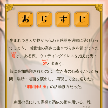
生まれつき人や物から伝わる感覚を過敏に受け取っ
てしまう、
感受性の高さに生きづらさを覚えてきた
はるか
遥
は、
ある夜、ウエディングドレスを抱えた男・
みやび
雅
と出逢う。
彼に突如懇願されたのは、亡き者の心残りだった時
間・場所・場面を演出し、
再現して空に送りだす、
『
劇団拝ミ座
』の活動協力だった。
劇団の長にして霊視と憑依の術を用いる、雅。
いずみ