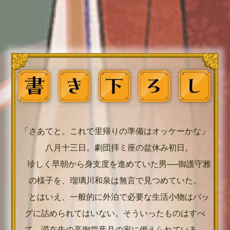
「さあてと。これで里帰りの準備はオッケーかな」
八月十三日。劇団拝ミ座の盆休み初日。
珍しく早朝から身支度を進めていた男──御護守雅
の様子を、瑠璃川和泉は無言で見つめていた。
とはいえ、一般的に外泊で必要な生活小物はバッ
グに詰められてはいない。そういったものはすべ
て、滞在先の高御堂葉月の家に備えられている。