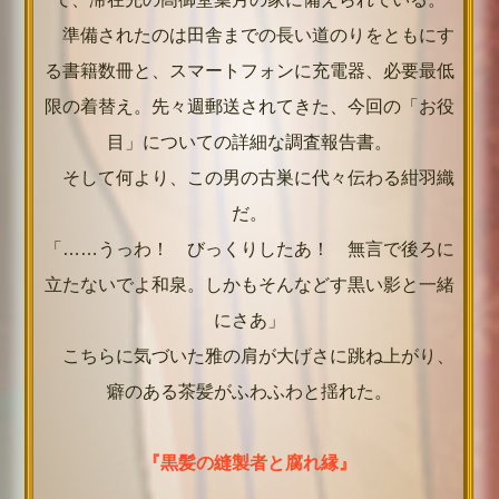
準備されたのは田舎までの長い道のりをともにす
る書籍数冊と、スマートフォンに充電器、必要最低
限の着替え。先々週郵送されてきた、今回の「お役
目」についての詳細な調査報告書。
そして何より、この男の古巣に代々伝わる紺羽織
だ。
「……うっわ！ びっくりしたあ！ 無言で後ろに
立たないでよ和泉。しかもそんなどす黒い影と一緒
にさあ」
こちらに気づいた雅の肩が大げさに跳ね上がり、
癖のある茶髪がふわふわと揺れた。
『黒髪の縫製者と腐れ縁』