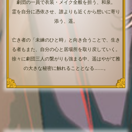
劇団の一員で衣装・メイク全般を担う、
和泉
。
霊を自分に憑依させ、誰よりも近くから想いに寄り
添う、遥。
亡き者の「未練のひと時」と向き合うことで、生き
る者もまた、自分の心と居場所を取り戻していく。
徐々に劇団三人の繋がりも強まる中、遥はやがて雅
の大きな秘密に触れることとなる……。