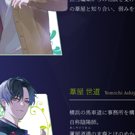
の葦屋と知り合い、弱みを
葦屋 世道
Yomichi Ashi
横浜の馬車道に事務所を構
自称陰陽師。
あしやどうまん
蘆屋道満
の末裔とほのめか