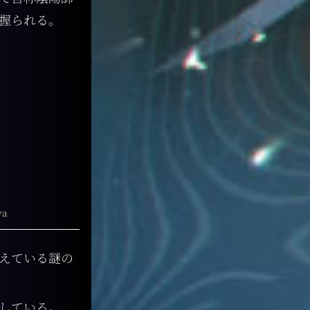
握られる。
ya
えている謎の
している。