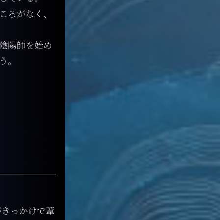
ころがなく、
陰陽師を始め
う。
がきっかけで葦