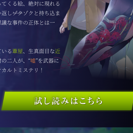
ってくる絵、絶対に現れる
返し――ゾクゾクと持ち込ま
思議な事件の正体とは一
ている
葦屋
、生真面目な
近
対の二人が、“
嘘
”を武器に
オカルトミステリ！