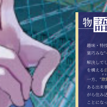
趣味・特
葉巧みな“
解決して
を構える
ぎま
一方、“
欺
ある出来
がら住み
ことにな