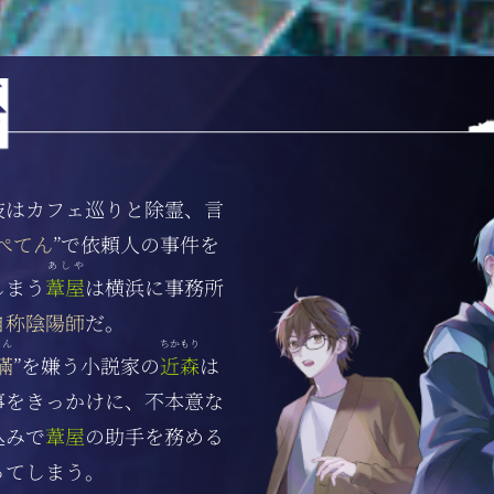
技はカフェ巡りと除霊、言
ぺてん
”で依頼人の事件を
あしや
しまう
葦屋
は横浜に事務所
自称陰陽師
だ。
ん
ちかもり
瞞
”を嫌う小説家の
近森
は
事をきっかけに、不本意な
込みで
葦屋
の助手を務める
ってしまう。