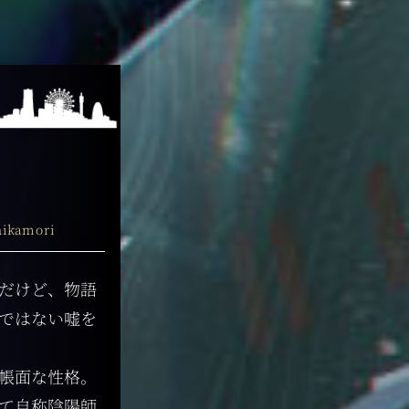
hikamori
だけど、物語
ではない嘘を
帳面な性格。
て自称陰陽師