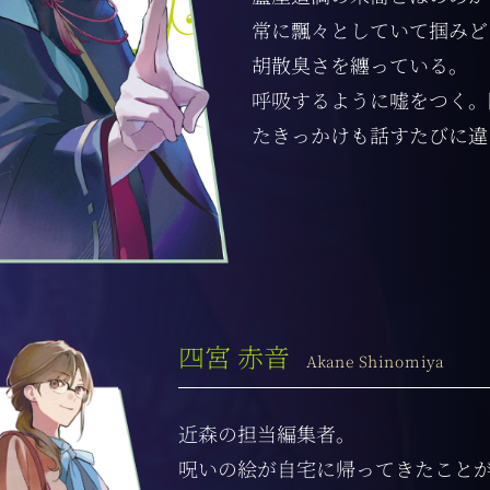
常に飄々としていて掴みど
胡散臭さを纏っている。
呼吸するように嘘をつく。
たきっかけも話すたびに違
四宮 赤音
Akane Shinomiya
近森の担当編集者。
呪いの絵が自宅に帰ってきたこと