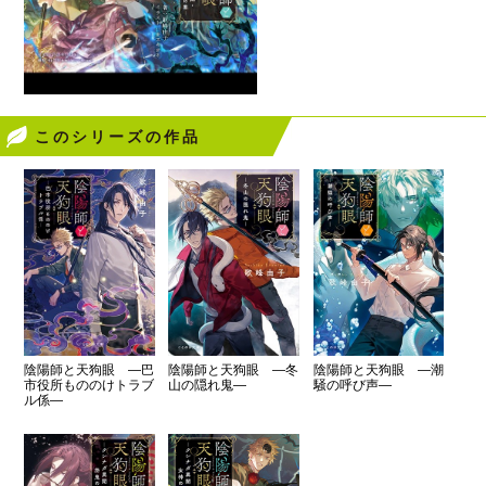
このシリーズの作品
陰陽師と天狗眼 ―冬
陰陽師と天狗眼 ―巴
陰陽師と天狗眼 ―潮
山の隠れ鬼―
市役所もののけトラブ
騒の呼び声―
ル係―