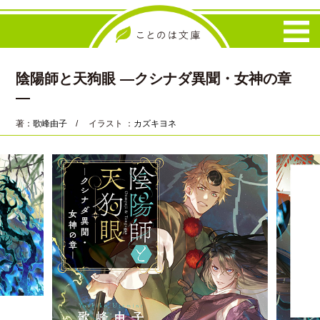
陰陽師と天狗眼 ―クシナダ異聞・女神の章
―
著：
歌峰由子
/ イラスト ：
カズキヨネ