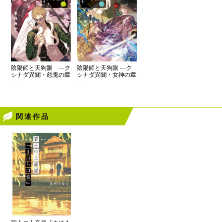
陰陽師と天狗眼 ―ク
陰陽師と天狗眼 ―ク
シナダ異聞・女神の章
シナダ異聞・怨鬼の章
―
―
関連作品