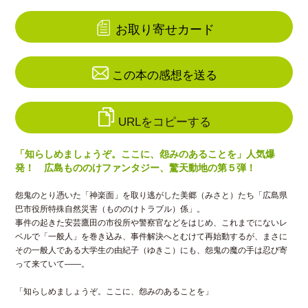
お取り寄せカード
この本の感想を送る
URLをコピーする
「知らしめましょうぞ。ここに、怨みのあることを」人気爆
発！ 広島もののけファンタジー、驚天動地の第５弾！
怨鬼のとり憑いた「神楽面」を取り逃がした美郷（みさと）たち「広島県
巴市役所特殊自然災害（もののけトラブル）係」。
事件の起きた安芸鷹田の市役所や警察官などをはじめ、これまでにないレ
ベルで「一般人」を巻き込み、事件解決へとむけて再始動するが、まさに
その一般人である大学生の由紀子（ゆきこ）にも、怨鬼の魔の手は忍び寄
って来ていて――。
「知らしめましょうぞ。ここに、怨みのあることを」