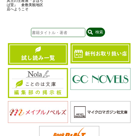
冥土の土産屋『まほろ
ば堂』 倉敷美観地区
店へようこそ
検索