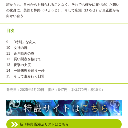
誰からも、自分からも知られることなく、それでも確かに在り続けた想い
の化身に、美郷と怜路（りょうじ）、そして広瀬（ひろせ）が真正面から
向かい合う――！
目次
9．「特別」な友人
10．女神の舞
11．蒼き瞋恚の炎
12．長い闇夜を抜けて
13．反撃の支度
14．一陽来復を願う一歩
15．そして進み行く日常
発売日：2025年5月20日 価格：847円（本体770円＋税10％）
新刊特典 配布店リストはこちら