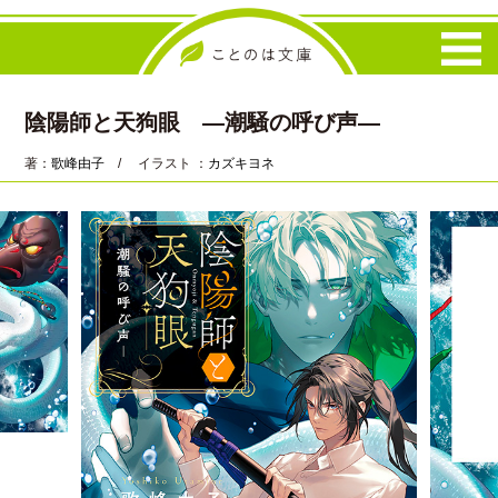
陰陽師と天狗眼 ―潮騒の呼び声―
著：
歌峰由子
/ イラスト ：
カズキヨネ