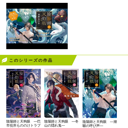
このシリーズの作品
陰陽師と天狗眼 ―冬
陰陽師と天狗眼 ―巴
陰陽師と天狗眼 ―潮
山の隠れ鬼―
市役所もののけトラブ
騒の呼び声―