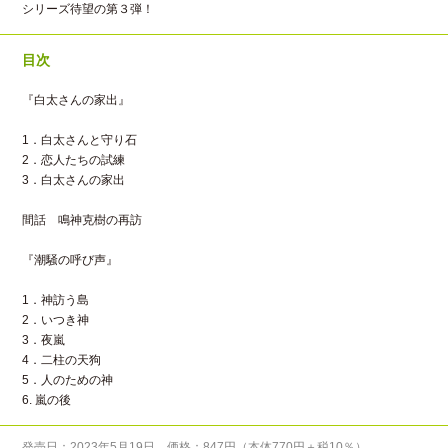
シリーズ待望の第３弾！
目次
『白太さんの家出』
1．白太さんと守り石
2．恋人たちの試練
3．白太さんの家出
間話 鳴神克樹の再訪
『潮騒の呼び声』
1．神訪う島
2．いつき神
3．夜嵐
4．二柱の天狗
5．人のための神
6. 嵐の後
発売日：2023年5月19日 価格：847円（本体770円＋税10％）