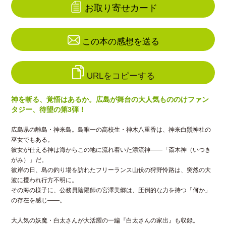
お取り寄せカード
この本の感想を送る
URLをコピーする
神を斬る、覚悟はあるか。広島が舞台の大人気もののけファン
タジー、待望の第3弾！
広島県の離島・神来島。島唯一の高校生・神木八重香は、神来白鬚神社の
巫女でもある。
彼女が仕える神は海からこの地に流れ着いた漂流神――「斎木神（いつき
がみ）」だ。
彼岸の日、島の釣り場を訪れたフリーランス山伏の狩野怜路は、突然の大
波に攫われ行方不明に。
その海の様子に、公務員陰陽師の宮澤美郷は、圧倒的な力を持つ「何か」
の存在を感じ――。
大人気の妖魔・白太さんが大活躍の一編『白太さんの家出』も収録。