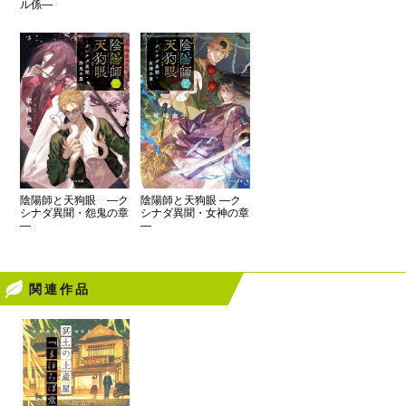
ル係―
陰陽師と天狗眼 ―ク
陰陽師と天狗眼 ―ク
シナダ異聞・女神の章
シナダ異聞・怨鬼の章
―
―
関連作品