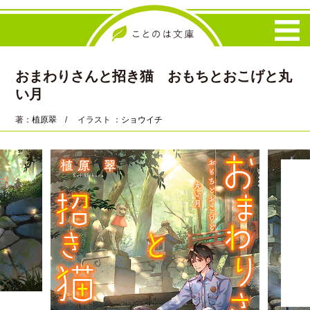
おまわりさんと招き猫 おもちとおこげと丸
い月
著：
植原翠
/ イラスト ：
ショウイチ