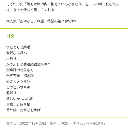
そういった「誰もが胸の内に抱えている小さな傷」を、この町に住む彼ら
は、きっと優しく癒してくれる。
大人気「あやかし」物語、待望の第２弾です‼
目次
ひだまりと綿毛
親愛なる君へ
山狩り
かつぶし交番連続盗難事件？
刑事課の北里さん
千客万来、招き猫
心霊カメラマン
しつこいウサギ
盆帰り
新しいかつぶし町
真夏日と招き猫
番外編・お餅とお焦げ
発売日：2022年12月20日 価格：792円（本体720円＋税10％）