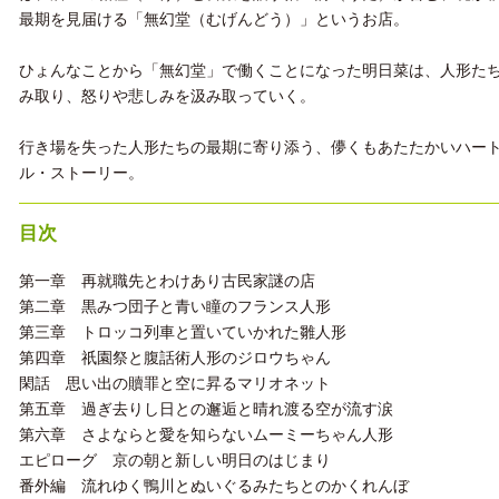
最期を見届ける「無幻堂（むげんどう）」というお店。
ひょんなことから「無幻堂」で働くことになった明日菜は、人形た
み取り、怒りや悲しみを汲み取っていく。
行き場を失った人形たちの最期に寄り添う、儚くもあたたかいハー
ル・ストーリー。
目次
第一章 再就職先とわけあり古民家謎の店
第二章 黒みつ団子と青い瞳のフランス人形
第三章 トロッコ列車と置いていかれた雛人形
第四章 祇園祭と腹話術人形のジロウちゃん
閑話 思い出の贖罪と空に昇るマリオネット
第五章 過ぎ去りし日との邂逅と晴れ渡る空が流す涙
第六章 さよならと愛を知らないムーミーちゃん人形
エピローグ 京の朝と新しい明日のはじまり
番外編 流れゆく鴨川とぬいぐるみたちとのかくれんぼ