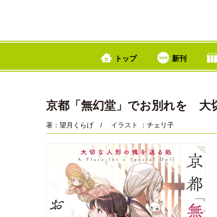
トップ
新刊
京都「無幻堂」でお別れを 大
著：
望月くらげ
/ イラスト ：
チェリ子