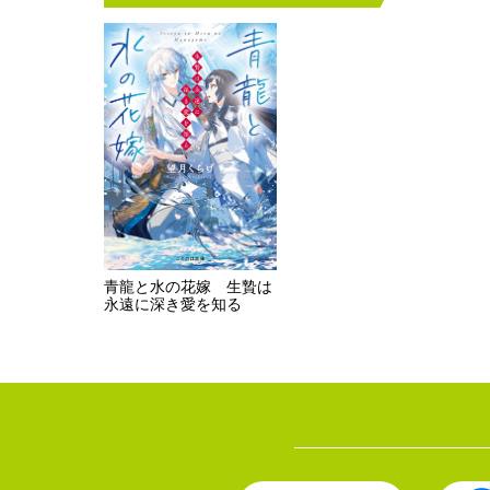
青龍と水の花嫁 生贄は
永遠に深き愛を知る