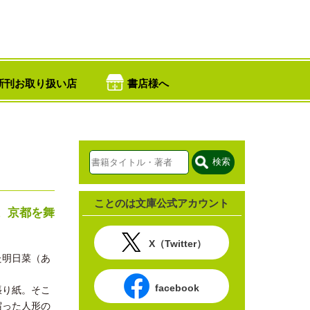
新刊お取り扱い店
書店様へ
検索
ことのは文庫公式アカウント
。京都を舞
X（Twitter）
た明日菜（あ
facebook
張り紙。そこ
宿った人形の