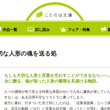
作品一覧
試し読み
フェア・特集
切な人形の魂を送る処
もしも大切な人形と言葉を交わすことができるなら――
台に贈る、魂が宿った人形の最期を見届ける物語。
人々の感情が色で見える特異な体質のせいで人生に嫌気が差してい
すな）は、ある日理不尽なリストラに遭ってしまう。
途方に暮れ、行きついた先で目にしたのは、「従業員急募」という
は、店主の柘植（つげ）と言葉を話す猫・詩（うた）が営む、魂が