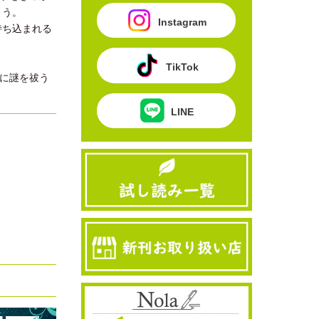
まう。
Instagram
持ち込まれる
TikTok
器に謎を祓う
LINE