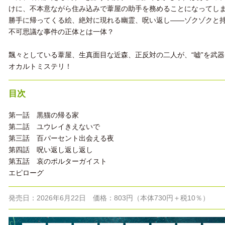
けに、不本意ながら住み込みで葦屋の助手を務めることになってし
勝手に帰ってくる絵、絶対に現れる幽霊、呪い返し――ゾクゾクと
不可思議な事件の正体とは一体？
飄々としている葦屋、生真面目な近森、正反対の二人が、“嘘”を武
オカルトミステリ！
目次
第一話 黒猫の帰る家
第二話 ユウレイきえないで
第三話 百パーセント出会える夜
第四話 呪い返し返し返し
第五話 哀のポルターガイスト
エピローグ
発売日：2026年6月22日 価格：803円（本体730円＋税10％）