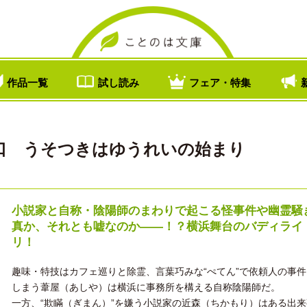
作品一覧
試し読み
フェア・特集
口 うそつきはゆうれいの始まり
小説家と自称・陰陽師のまわりで起こる怪事件や幽霊騒
真か、それとも嘘なのか――！？横浜舞台のバディライ
リ！
趣味・特技はカフェ巡りと除霊、言葉巧みな“ぺてん”で依頼人の事
しまう葦屋（あしや）は横浜に事務所を構える自称陰陽師だ。
一方、“欺瞞（ぎまん）”を嫌う小説家の近森（ちかもり）はある出