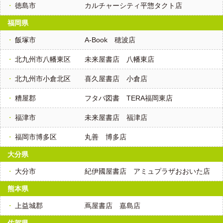
徳島市
カルチャーシティ平惣タクト店
福岡県
飯塚市
A-Book 穂波店
北九州市八幡東区
未来屋書店 八幡東店
北九州市小倉北区
喜久屋書店 小倉店
糟屋郡
フタバ図書 TERA福岡東店
福津市
未来屋書店 福津店
福岡市博多区
丸善 博多店
大分県
大分市
紀伊國屋書店 アミュプラザおおいた店
熊本県
上益城郡
蔦屋書店 嘉島店