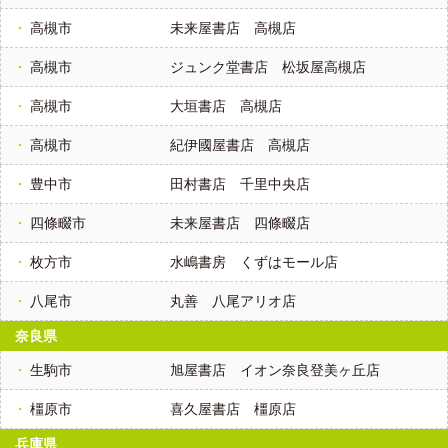
高槻市
未来屋書店 高槻店
高槻市
ジュンク堂書店 松坂屋高槻店
高槻市
大垣書店 高槻店
高槻市
紀伊國屋書店 高槻店
豊中市
田村書店 千里中央店
四條畷市
未来屋書店 四條畷店
枚方市
水嶋書房 くずはモール店
八尾市
丸善 八尾アリオ店
奈良県
生駒市
旭屋書店 イオン奈良登美ヶ丘店
橿原市
喜久屋書店 橿原店
兵庫県