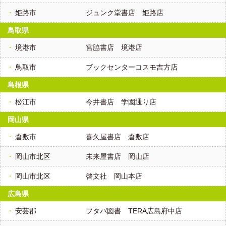
姫路市
ジュンク堂書店 姫路店
鳥取県
境港市
宮脇書店 境港店
鳥取市
ブックセンターコスモ吉方店
島根県
松江市
今井書店 学園通り店
岡山県
倉敷市
喜久屋書店 倉敷店
岡山市北区
未来屋書店 岡山店
岡山市北区
啓文社 岡山本店
広島県
安芸郡
フタバ図書 TERA広島府中店