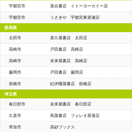
宇都宮市
落合書店 イトーヨーカドー店
宇都宮市
うさぎや 宇都宮東簗瀬店
群馬県
太田市
喜久屋書店 太田店
高崎市
戸田書店 高崎店
高崎市
未来屋書店 高崎店
藤岡市
戸田書店 藤岡店
前橋市
紀伊國屋書店 前橋店
埼玉県
春日部市
未来屋書店 春日部店
久喜市
蔦屋書店 フォレオ菖蒲店
草加市
高砂ブックス