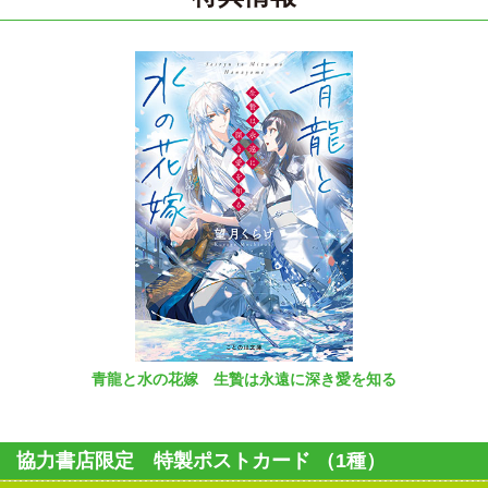
青龍と水の花嫁 生贄は永遠に深き愛を知る
協力書店限定 特製ポストカード （1種）