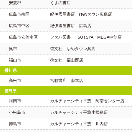
安芸郡
くまの書店
広島市南区
紀伊國屋書店 ゆめタウン広島店
広島市中区
紀伊國屋書店 広島店
広島市安佐南区
フタバ図書 TSUTSYA MEGA中筋店
呉市
啓文社 ゆめタウン呉店
福山市
啓文社 福山西店
香川県
高松市
宮脇書店 南本店
徳島県
阿南市
カルチャーシティ平惣 阿南センター店
小松島市
カルチャーシティ平惣小松島店
徳島市
カルチャーシティ平惣 川内店