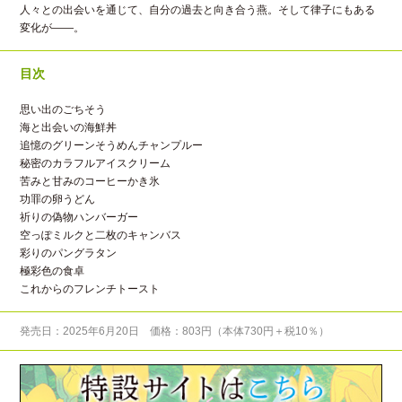
人々との出会いを通じて、自分の過去と向き合う燕。そして律子にもある
変化が――。
目次
思い出のごちそう
海と出会いの海鮮丼
追憶のグリーンそうめんチャンプルー
秘密のカラフルアイスクリーム
苦みと甘みのコーヒーかき氷
功罪の卵うどん
祈りの偽物ハンバーガー
空っぽミルクと二枚のキャンバス
彩りのパングラタン
極彩色の食卓
これからのフレンチトースト
発売日：2025年6月20日 価格：803円（本体730円＋税10％）