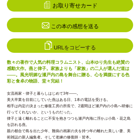
お取り寄せカード
この本の感想を送る
URLをコピーする
数々の著作で人気の料理コラムニスト、山本ゆり先生も絶賛の
感動大作。燕と律子。家族よりも「家族」の二人が選んだ道は
――。風光明媚な瀬戸内の島を舞台に贈る、心を満腹にする色
彩と食卓の物語、堂々完結！
女流画家・律子と暮らしはじめて3年――。
美大卒業を目前にしていた燕はある日、1本の電話を受ける。
相手は内定の決まった修復工房の所長で、2週間ほど瀬戸内の小島へ研修に
行ってくれないか、というものだった。
律子と遠く離れることに不安を抱きつつも瀬戸内海に浮かぶ小島・花之島
を訪れる燕。
親の都合で島を出た少年、難病の画家の夫を持つ年の離れた美しい妻、美
術雑誌の新人編集者。そして老練の修復師・皆本。