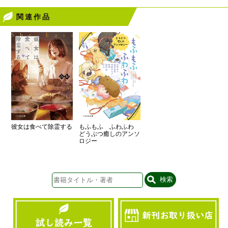
関連作品
彼女は食べて除霊する
もふもふ ふわふわ
どうぶつ癒しのアンソ
ロジー
検索